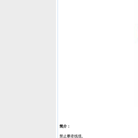
简介：
禁止攀牵线缆。